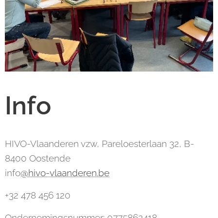
Info
HIVO-Vlaanderen vzw, Pareloesterlaan 32, B-
8400 Oostende
info
@hivo-vlaanderen.be
+32 478 456 120
Ondernemingsnummer: 0775862418